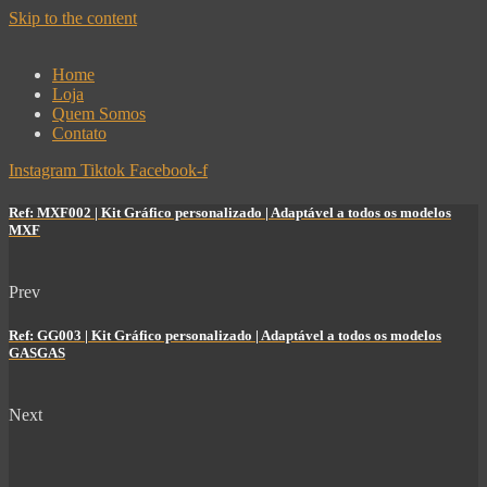
Skip to the content
Home
Loja
Quem Somos
Contato
Instagram
Tiktok
Facebook-f
Ref: MXF002 | Kit Gráfico personalizado | Adaptável a todos os modelos
MXF
Prev
Ref: GG003 | Kit Gráfico personalizado | Adaptável a todos os modelos
GASGAS
Next