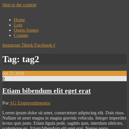
Skip to the content
Home
Loja
Quem Somos
Contato
Instagram
Tiktok
Facebook-f
Tag:
tag2
out
23
2018
0
Etiam bibendum elit eget erat
Por
AG Empreendimentos
Lorem ipsum dolor sit amet, consectetuer adipiscing elit. Duis risus.
Nullam sit amet magna in magna gravida vehicula. Integer imperdiet
lectus quis justo. Etiam ligula pede, sagittis quis, interdum ultricies,
scelerisque eu. Etiam bibendum elit eget erat. Neque porro