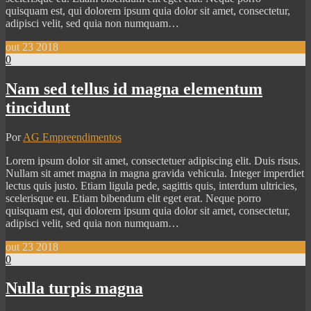
quisquam est, qui dolorem ipsum quia dolor sit amet, consectetur,
adipisci velit, sed quia non numquam…
out
23
2018
0
Nam sed tellus id magna elementum
tincidunt
Por
AG Empreendimentos
Lorem ipsum dolor sit amet, consectetuer adipiscing elit. Duis risus.
Nullam sit amet magna in magna gravida vehicula. Integer imperdiet
lectus quis justo. Etiam ligula pede, sagittis quis, interdum ultricies,
scelerisque eu. Etiam bibendum elit eget erat. Neque porro
quisquam est, qui dolorem ipsum quia dolor sit amet, consectetur,
adipisci velit, sed quia non numquam…
out
23
2018
0
Nulla turpis magna