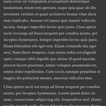
natus error sit voluptatem accusantium doloremque
laudantium, totam rem aperiam, eaque ipsa quae ab illo
inventore veritatis et quasi architecto beatae vitae dicta
sunt explicabo. Aenean vel massa quis mauris vehicula
lacinia. Integer imperdiet lectus quis justo. Class aptent
taciti sociosqu ad litora torquent per conubia nostra, per
inceptos hymenaeos. Integer imperdiet lectus quis justo.
Etiam bibendum elit eget erat. Etiam commodo dui eget
wisi. Nam libero tempore, cum soluta nobis est eligendi
optio cumque nihil impedit quo minus id quod maxime
placeat facere possimus, omnis voluptas assumenda est,
omnis dolor repellendus. Cum sociis natoque penatibus et
magnis dis parturient montes, nascetur ridiculus mus.
Class aptent taciti sociosqu ad litora torquent per conubia
nostra, per inceptos hymenaeos. Lorem ipsum dolor sit
amet, consectetuer adipiscing elit. Suspendisse nisl. Donec
iaculis gravida nulla. Etiam bibendum elit eget erat. Nemo