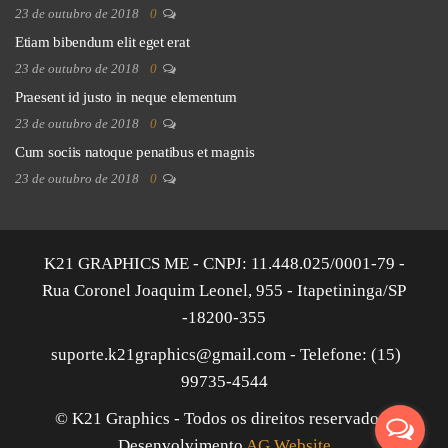
23 de outubro de 2018
0
Etiam bibendum elit eget erat
23 de outubro de 2018
0
Praesent id justo in neque elementum
23 de outubro de 2018
0
Cum sociis natoque penatibus et magnis
23 de outubro de 2018
0
K21 GRAPHICS ME - CNPJ: 11.448.025/0001-79 -
Rua Coronel Joaquim Leonel, 955 - Itapetininga/SP
-18200-355
suporte.k21graphics@gmail.com - Telefone: (15)
99735-4544
© K21 Graphics - Todos os direitos reservados |
Desenvolvimento
AG Website