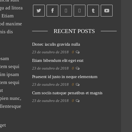
qu ad litora
. Etiam
quod maxime
RECENT POSTS
nis dis
Donec iaculis gravida nulla
23 de outubro de 2018
0
ipsam
Etiam bibendum elit eget erat
atem sequi
23 de outubro de 2018
0
nim ipsam
Praesent id justo in neque elementum
atem sequi
23 de outubro de 2018
0
ut
Cum sociis natoque penatibus et magnis
apien nunc,
23 de outubro de 2018
0
ellentesque
get