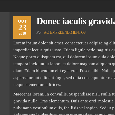
Donec iaculis gravid
OUT
23
Por
AG EMPREENDIMENTOS
2018
Lorem ipsum dolor sit amet, consectetuer adipiscing eli
imperdiet lectus quis justo. Etiam ligula pede, sagittis q
Neque porro quisquam est, qui dolorem ipsum quia dolor
tempora incidunt ut labore et dolore magnam aliquam qua
diam. Etiam bibendum elit eget erat. Fusce nibh. Nulla
aspernatur aut odit aut fugit, sed quia consequuntur mag
neque elementum ultrices.
Maecenas lorem. In convallis. Suspendisse nisl. Nulla tur
gravida nulla. Cras elementum. Duis ante orci, molestie 
pulvinar a vestibulum quis, facilisis vel sapien. Sed ut 
doloremque laudantium, totam rem aperiam, eaque ipsa qua