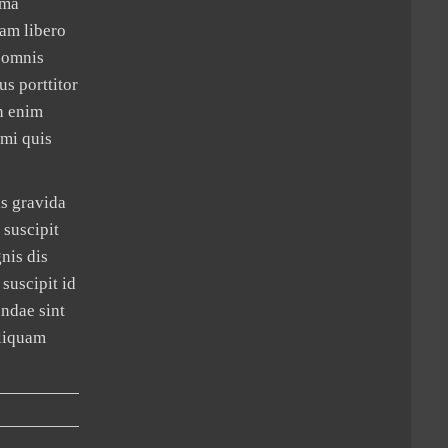
ima
Nam libero
 omnis
s porttitor
on enim
 mi quis
is gravida
 suscipit
nis dis
suscipit id
andae sint
aliquam