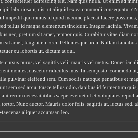
et, consectetuer adipiscing elit. Nam quis nulla. Ut enim ad min
cipit laboriosam, nisi ut aliquid ex ea commodi consequatur? 
ihil impedit quo minus id quod maxime placeat facere possimus,
ed tellus id magna elementum tincidunt. Integer lacinia. Vivamu
ibus nec, pretium sit amet, tempor quis. Curabitur vitae diam n
m sit amet, feugiat eu, orci. Pellentesque arcu. Nullam faucibus
etuer eu lobortis ut, dictum at dui.
te cursus purus, vel sagittis velit mauris vel metus. Donec iacul
rient montes, nascetur ridiculus mus. In sem justo, commodo ut,
. Nulla pulvinar eleifend sem. Cum sociis natoque penatibus et mag
unt sem sed arcu. Fusce tellus odio, dapibus id fermentum quis, 
 aut rerum necessitatibus saepe eveniet ut et voluptates repudi
ortor. Nunc auctor. Mauris dolor felis, sagittis at, luctus sed, 
 Maecenas aliquet accumsan leo.