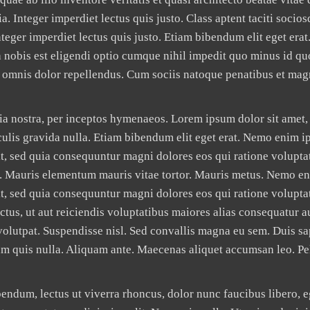
 Integer imperdiet lectus quis justo. Class aptent taciti socios
eger imperdiet lectus quis justo. Etiam bibendum elit eget erat
 nobis est eligendi optio cumque nihil impedit quo minus id 
 omnis dolor repellendus. Cum sociis natoque penatibus et mag
bia nostra, per inceptos hymenaeos. Lorem ipsum dolor sit amet,
aculis gravida nulla. Etiam bibendum elit eget erat. Nemo enim 
git, sed quia consequuntur magni dolores eos qui ratione volupt
. Mauris elementum mauris vitae tortor. Mauris metus. Nemo e
git, sed quia consequuntur magni dolores eos qui ratione volupt
ctus, ut aut reiciendis voluptatibus maiores alias consequatur a
 volutpat. Suspendisse nisl. Sed convallis magna eu sem. Duis s
Nam quis nulla. Aliquam ante. Maecenas aliquet accumsan leo. P
endum, lectus ut viverra rhoncus, dolor nunc faucibus libero, e