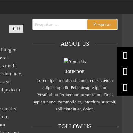
0
ABOUT US
 Integer
erat.
ius modi
JOHN DOE
terdum nec,
Lorem ipsum dolor sit amet, consectetuer
as sit
adipiscing elit. Pellentesque ipsum.
d justo in
Vestibulum fermentum tortor id mi. Duis
sapien nunc, commodo et, interdum suscipit,
 iaculis
sollicitudin et, dolor.
pien,
ium
FOLLOW US
dicta sunt