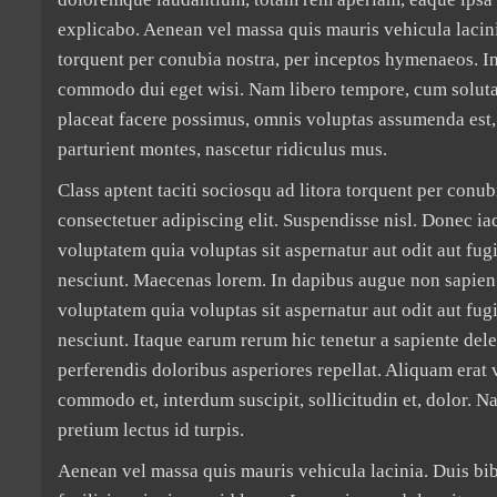
explicabo. Aenean vel massa quis mauris vehicula lacinia.
torquent per conubia nostra, per inceptos hymenaeos. Int
commodo dui eget wisi. Nam libero tempore, cum soluta
placeat facere possimus, omnis voluptas assumenda est,
parturient montes, nascetur ridiculus mus.
Class aptent taciti sociosqu ad litora torquent per conu
consectetuer adipiscing elit. Suspendisse nisl. Donec i
voluptatem quia voluptas sit aspernatur aut odit aut fu
nesciunt. Maecenas lorem. In dapibus augue non sapien
voluptatem quia voluptas sit aspernatur aut odit aut fu
nesciunt. Itaque earum rerum hic tenetur a sapiente dele
perferendis doloribus asperiores repellat. Aliquam erat
commodo et, interdum suscipit, sollicitudin et, dolor. 
pretium lectus id turpis.
Aenean vel massa quis mauris vehicula lacinia. Duis bib