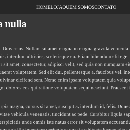
HOME
LOJA
QUEM SOMOS
CONTATO
a nulla
t. Duis risus. Nullam sit amet magna in magna gravida vehicula.
uis, interdum ultricies, scelerisque eu. Etiam bibendum elit eget 
 sit amet, consectetur, adipisci velit, sed quia non numquam e
erat voluptatem. Sed elit dui, pellentesque a, faucibus vel, in
 pulvinar eleifend sem. Nemo enim ipsam voluptatem quia volupt
ni dolores eos qui ratione voluptatem sequi nesciunt. Praesent i
pis magna, cursus sit amet, suscipit a, interdum id, felis. Donec
vitae vehicula venenatis, tincidunt ac pede. Curabitur ligula sa
perspiciatis unde omnis iste natus error sit voluptatem accusant
e ab illo inventore veritatis et quasi architecto beatae vitae 