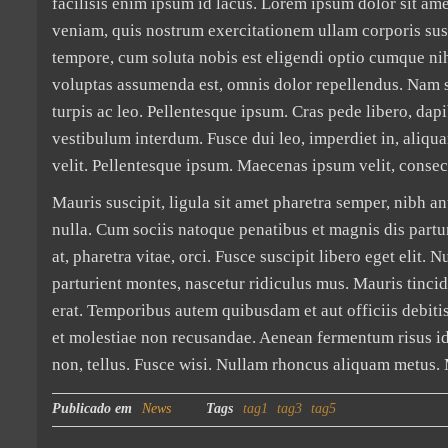
facilisis enim ipsum id lacus. Lorem ipsum dolor sit am
veniam, quis nostrum exercitationem ullam corporis sus
tempore, cum soluta nobis est eligendi optio cumque n
voluptas assumenda est, omnis dolor repellendus. Nam s
turpis ac leo. Pellentesque ipsum. Cras pede libero, dap
vestibulum interdum. Fusce dui leo, imperdiet in, aliqua
velit. Pellentesque ipsum. Maecenas ipsum velit, consect
Mauris suscipit, ligula sit amet pharetra semper, nibh an
nulla. Cum sociis natoque penatibus et magnis dis partu
at, pharetra vitae, orci. Fusce suscipit libero eget elit
parturient montes, nascetur ridiculus mus. Mauris tincid
erat. Temporibus autem quibusdam et aut officiis debitis
et molestiae non recusandae. Aenean fermentum risus id t
non, tellus. Fusce wisi. Nullam rhoncus aliquam metus.
Publicado em
News
Tags
tag1
tag3
tag5