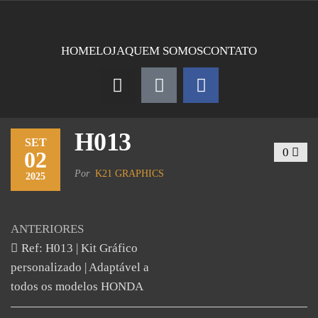
HOME
LOJA
QUEM SOMOS
CONTATO
H013
SET
0
02
Por
K21 GRAPHICS
2025
ANTERIORES
Ref: H013 | Kit Gráfico
personalizado | Adaptável a
todos os modelos HONDA