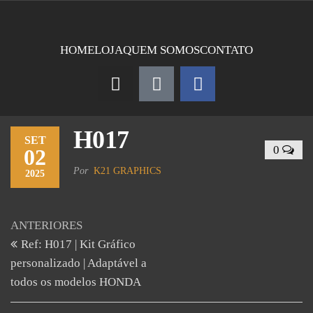
HOME
LOJA
QUEM SOMOS
CONTATO
H017
SET
0
02
Por
K21 GRAPHICS
2025
ANTERIORES
Ref: H017 | Kit Gráfico
personalizado | Adaptável a
todos os modelos HONDA