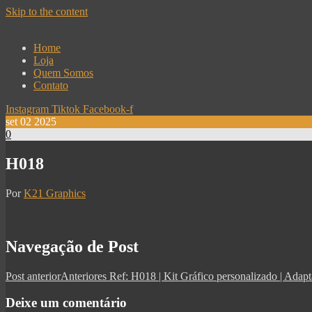
Skip to the content
Home
Loja
Quem Somos
Contato
Instagram
Tiktok
Facebook-f
set
02
2025
0
H018
Por
K21 Graphics
Navegação de Post
Post anterior
Anteriores
Ref: H018 | Kit Gráfico personalizado | Ad
Deixe um comentário