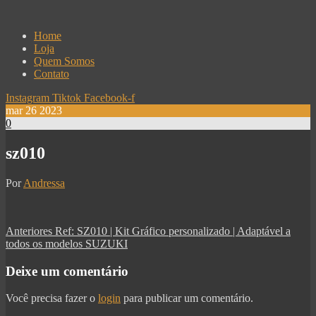
Skip
to
Home
the
Loja
content
Quem Somos
Contato
Instagram
Tiktok
Facebook-f
mar
26
2023
0
sz010
Por
Andressa
Navegação
Post
Anteriores
Ref: SZ010 | Kit Gráfico personalizado | Adaptável a
anterior
todos os modelos SUZUKI
de
Post
Deixe um comentário
Você precisa fazer o
login
para publicar um comentário.