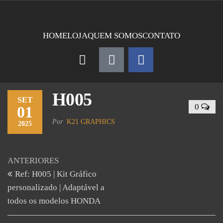
HOME
LOJA
QUEM SOMOS
CONTATO
H005
SET
0
01
Por
K21 GRAPHICS
2025
ANTERIORES
Ref: H005 | Kit Gráfico
personalizado | Adaptável a
todos os modelos HONDA