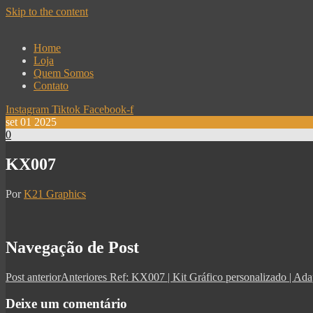
Skip to the content
Home
Loja
Quem Somos
Contato
Instagram
Tiktok
Facebook-f
set
01
2025
0
KX007
Por
K21 Graphics
Navegação de Post
Post anterior
Anteriores
Ref: KX007 | Kit Gráfico personalizado | 
Deixe um comentário