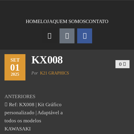
HOME
LOJA
QUEM SOMOS
CONTATO
KX008
SET
0
01
Por
K21 GRAPHICS
2025
ANTERIORES
Ref: KX008 | Kit Gráfico
personalizado | Adaptável a
todos os modelos
KAWASAKI