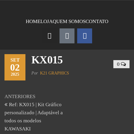
HOME
LOJA
QUEM SOMOS
CONTATO
KX015
SET
0
02
Por
K21 GRAPHICS
2025
ANTERIORES
Ref: KX015 | Kit Gráfico
personalizado | Adaptável a
todos os modelos
KAWASAKI