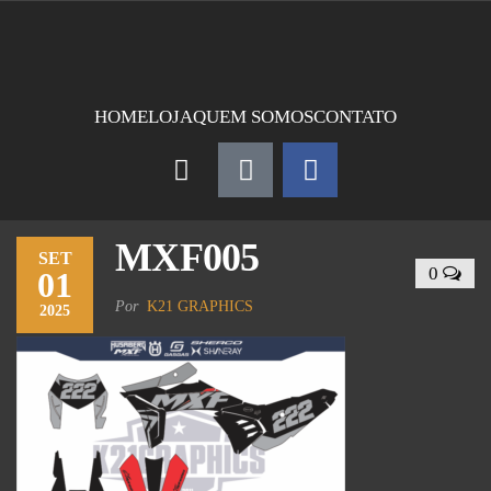
HOME
LOJA
QUEM SOMOS
CONTATO
MXF005
SET
0
01
Por
K21 GRAPHICS
2025